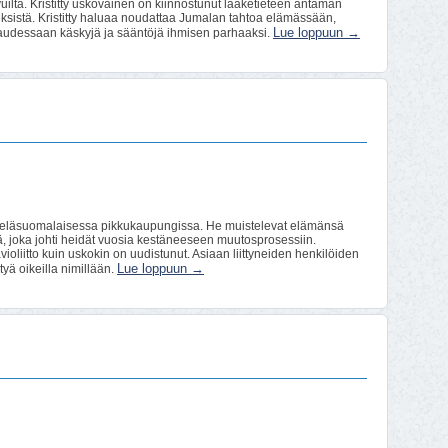
uilta. Kristitty uskovainen on kiinnostunut lääketieteen antaman
seksistä. Kristitty haluaa noudattaa Jumalan tahtoa elämässään,
Lue loppuun
→
kaudessaan käskyjä ja sääntöjä ihmisen parhaaksi.
 eteläsuomalaisessa pikkukaupungissa. He muistelevat elämänsä
ä, joka johti heidät vuosia kestäneeseen muutosprosessiin.
oliitto kuin uskokin on uudistunut. Asiaan liittyneiden henkilöiden
Lue loppuun
→
tyä oikeilla nimillään.