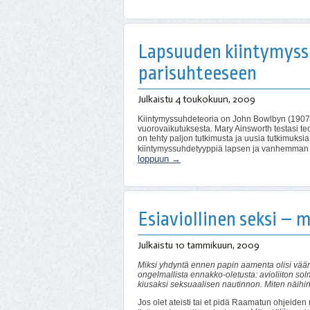
Lapsuuden kiintymyss
parisuhteeseen
Julkaistu
4 toukokuun, 2009
Kiintymyssuhdeteoria on John Bowlbyn (1907-1
vuorovaikutuksesta. Mary Ainsworth testasi teor
on tehty paljon tutkimusta ja uusia tutkimuksia
kiintymyssuhdetyyppiä lapsen ja vanhemman väli
loppuun
→
Esiaviollinen seksi – 
Julkaistu
10 tammikuun, 2009
Miksi yhdyntä ennen papin aamenta olisi vääri
ongelmallista ennakko-oletusta: avioliiton solm
kiusaksi seksuaalisen nautinnon. Miten näihin 
Jos olet ateisti tai et pidä Raamatun ohjeiden