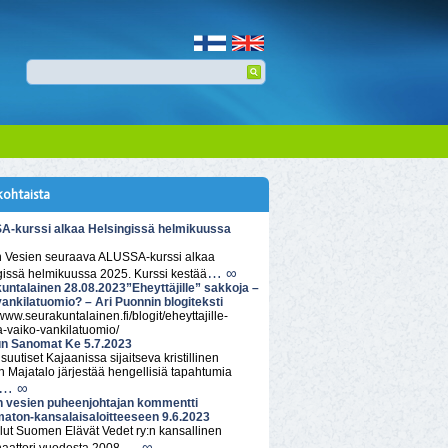
kohtaista
-kurssi alkaa Helsingissä helmikuussa
n Vesien seuraava ALUSSA-kurssi alkaa
… ∞
gissä helmikuussa 2025. Kurssi kestää
untalainen 28.08.2023”Eheyttäjille” sakkoja –
vankilatuomio? – Ari Puonnin blogiteksti
/www.seurakuntalainen.fi/blogit/eheyttajille-
a-vaiko-vankilatuomio/
n Sanomat Ke 5.7.2023
isuutiset Kajaanissa sijaitseva kristillinen
 Majatalo järjestää hengellisiä tapahtumia
… ∞
n vesien puheenjohtajan kommentti
aton-kansalaisaloitteeseen 9.6.2023
lut Suomen Elävät Vedet ry:n kansallinen
… ∞