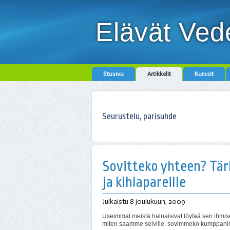
Elävät Ved
Etusivu
Artikkelit
Kurssit
Seurustelu, parisuhde
Sovitteko yhteen? Tär
ja kihlapareille
Julkaistu
8 joulukuun, 2009
Useimmat meistä haluaisivat löytää sen ihmi
miten saamme selville, sovimmeko kumppani