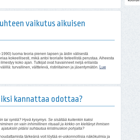
koordi
uhteen vaikutus aikuisen
990) luoma teoria pienen lapsen ja äidin välisestä
iaa kokeellisesti, mikä antoi teorialle tieteellistä perustaa. Aiheesta
 ilmestyy koko ajan. Tutkijat ovat havainneet neljä erilaista
Lue
llä: turvallinen, välttelevä, ristiriitainen ja jäsentymätön.
miksi kannattaa odottaa?
n tai syntiä? Hyvä kysymys. Se sisältää kuitenkin kaksi
iminen on vain inhimillinen rituaali ja kirkko on kieltänyt ihmisen
ajatuksiin pitäisi suhtautua kristinuskon pohjalta?
 noudattamista tärkeänä voit löytää ei-uskonnollisia näkökulmia ja