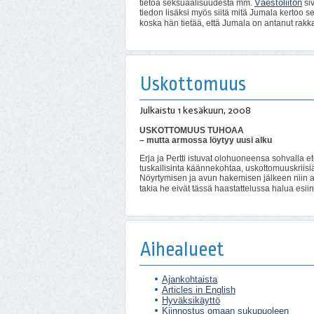
Väestöliiton
tietoa seksuaalisuudesta mm.
siv
tiedon lisäksi myös siitä mitä Jumala kertoo 
koska hän tietää, että Jumala on antanut rak
Uskottomuus
Julkaistu
1 kesäkuun, 2008
USKOTTOMUUS TUHOAA
– mutta armossa löytyy uusi alku
Erja ja Pertti istuvat olohuoneensa sohvalla
tuskallisinta käännekohtaa, uskottomuuskriisi
Nöyrtymisen ja avun hakemisen jälkeen niin avi
takia he eivät tässä haastattelussa halua esiin
Aihealueet
Ajankohtaista
Articles in English
Hyväksikäyttö
Kiinnostus omaan sukupuoleen