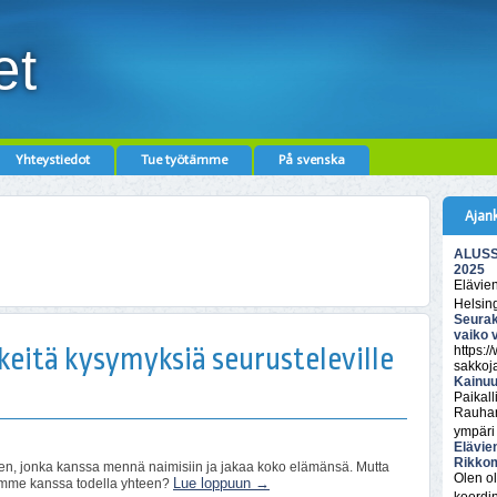
et
Yhteystiedot
Tue työtämme
På svenska
Ajan
ALUSSA
2025
Elävie
Helsin
Seurak
vaiko 
keitä kysymyksiä seurusteleville
https:/
sakkoj
Kainuu
Paikall
Rauhan
ympäri
Elävie
Rikkom
sen, jonka kanssa mennä naimisiin ja jakaa koko elämänsä. Mutta
Olen ol
Lue loppuun
→
mme kanssa todella yhteen?