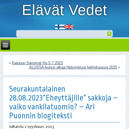
Elävät Vedet
Kainuun Sanomat Ke 5.7.2023
«
ALUSSA-kurssi alkaa Helsingissä helmikuussa 2025
»
Seurakuntalainen
28.08.2023”Eheyttäjille” sakkoja –
vaiko vankilatuomio? – Ari
Puonnin blogiteksti
Julkaistu
2 syyskuun, 2023