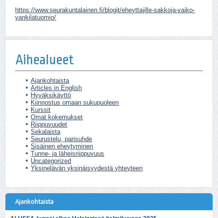
https://www.seurakuntalainen.fi/blogit/eheyttajille-sakkoja-vaiko-
vankilatuomio/
Aihealueet
Ajankohtaista
Articles in English
Hyväksikäyttö
Kiinnostus omaan sukupuoleen
Kurssit
Omat kokemukset
Riippuvuudet
Sekalaista
Seurustelu, parisuhde
Sisäinen eheytyminen
Tunne- ja läheisriippuvuus
Uncategorized
Yksinelävän yksinäisyydestä yhteyteen
Ajankohtaista