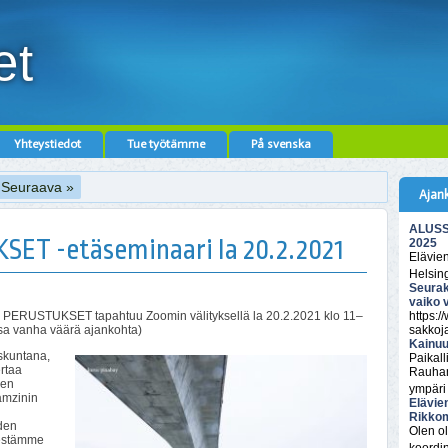
et
Yhteystiedot
Tue työtämme
På svenska
Seuraava »
Ajan
ALUSSA
T -etäseminaari la 20.2.2021
2025
Elävie
Helsin
Seurak
vaiko 
ERUSTUKSET tapahtuu Zoomin välityksellä la 20.2.2021 klo 11–
https:/
a vanha väärä ajankohta)
sakkoj
Kainuu
skuntana,
Paikall
rtaa
Rauhan
een
ympäri
amzinin
Elävie
Rikkom
iden
Olen ol
jestämme