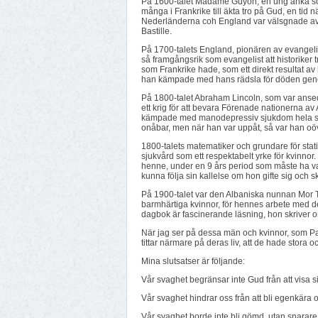
På 1600-talet Madame Guyon, en ung änka som e
många i Frankrike till äkta tro på Gud, en tid nä
Nederländerna coh England var välsgnade av 
Bastille.
På 1700-talets England, pionären av evangel
så framgångsrik som evangelist att historiker 
som Frankrike hade, som ett direkt resultat av
han kämpade med hans rädsla för döden geno
På 1800-talet Abraham Lincoln, som var ansed
ett krig för att bevara Förenade nationerna av
kämpade med manodepressiv sjukdom hela sitt 
onåbar, men när han var uppåt, så var han oöv
1800-talets matematiker och grundare för statis
sjukvård som ett respektabelt yrke för kvinnor. 
henne, under en 9 års period som måste ha var
kunna följa sin kallelse om hon gifte sig och sk
På 1900-talet var den Albaniska nunnan Mor T
barmhärtiga kvinnor, för hennes arbete med d
dagbok är fascinerande läsning, hon skriver om
När jag ser på dessa män och kvinnor, som Paul
tittar närmare på deras liv, att de hade stora 
Mina slutsatser är följande:
Vår svaghet begränsar inte Gud från att visa si
Vår svaghet hindrar oss från att bli egenkära 
Vår svaghet borde inte bli gömd, utan snarare