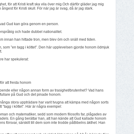
t, för att Kristi kraft ska vila över mig.Och därför gläder jag mig
ångest för Kristi skull. För när jag är svag, då är jag stark.
å vad Gud kan göra genom en person.
erspråkig och hade dubbel nationalitet.
am innan han hittade tron, men blev öm och snäll med tiden.
, som ”en tagg i köttet”. Den här upplevelsen gjorde honom ödmjuk
t.
are har spekulerat:
för att fresta honom
eroende eller någon annan form av trasighet/brutenhet? Vad hans
u fullare på Gud och det pinade honom.
gt många stora uppträdare har varit tvugna att kämpa med någon sorts
 ”tagg i köttet”. Här är några exempel:
oman och matematiker, sedd som modern filosofis far, plågades av
adels. En gång berättar han, att han kände att Gud kallade honom
tens försvar, särskilt till dem som inte trodde påBibelns äkthet. Han