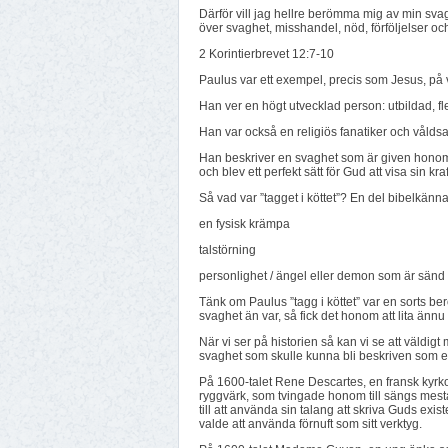
Därför vill jag hellre berömma mig av min svaghe
över svaghet, misshandel, nöd, förföljelser och 
2 Korintierbrevet 12:7-10
Paulus var ett exempel, precis som Jesus, p
Han ver en högt utvecklad person: utbildad, fl
Han var också en religiös fanatiker och vålds
Han beskriver en svaghet som är given honom
och blev ett perfekt sätt för Gud att visa sin kraf
Så vad var ”tagget i köttet”? En del bibelkänn
en fysisk krämpa
talstörning
personlighet / ängel eller demon som är sänd 
Tänk om Paulus ”tagg i köttet” var en sorts b
svaghet än var, så fick det honom att lita änn
När vi ser på historien så kan vi se att väldi
svaghet som skulle kunna bli beskriven som ett
På 1600-talet Rene Descartes, en fransk kyrk
ryggvärk, som tvingade honom till sängs mest
till att använda sin talang att skriva Guds exis
valde att använda förnuft som sitt verktyg.