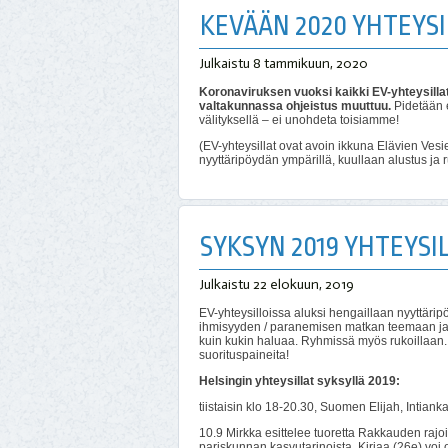
KEVÄÄN 2020 YHTEYSI
Julkaistu
8 tammikuun, 2020
Koronaviruksen vuoksi kaikki EV-yhteysillat
valtakunnassa ohjeistus muuttuu.
Pidetään e
välityksellä – ei unohdeta toisiamme!
(EV-yhteysillat ovat avoin ikkuna Elävien Vesi
nyyttäripöydän ympärillä, kuullaan alustus ja 
SYKSYN 2019 YHTEYSI
Julkaistu
22 elokuun, 2019
EV-yhteysilloissa aluksi hengaillaan nyyttäri
ihmisyyden / paranemisen matkan teemaan ja
kuin kukin haluaa. Ryhmissä myös rukoillaan. O
suorituspaineita!
Helsingin yhteysillat syksyllä 2019:
tiistaisin klo 18-20.30, Suomen Elijah, Intiank
10.9 Mirkka esittelee tuoretta Rakkauden rajoi
pariskunnan kasvutarinoista. Kirjaa (26e) voi 