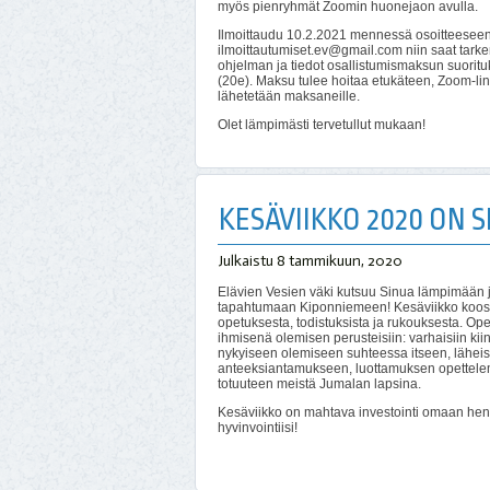
myös pienryhmät Zoomin huonejaon avulla.
Ilmoittaudu 10.2.2021 mennessä osoitteeseen
ilmoittautumiset.ev@gmail.com niin saat tar
ohjelman ja tiedot osallistumismaksun suoritu
(20e). Maksu tulee hoitaa etukäteen, Zoom-lin
lähetetään maksaneille.
Olet lämpimästi tervetullut mukaan!
KESÄVIIKKO 2020 ON S
Julkaistu
8 tammikuun, 2020
Elävien Vesien väki kutsuu Sinua lämpimään j
tapahtumaan Kiponniemeen! Kesäviikko koostu
opetuksesta, todistuksista ja rukouksesta. O
ihmisenä olemisen perusteisiin: varhaisiin kii
nykyiseen olemiseen suhteessa itseen, läheis
anteeksiantamukseen, luottamuksen opettele
totuuteen meistä Jumalan lapsina.
Kesäviikko on mahtava investointi omaan hen
hyvinvointiisi!