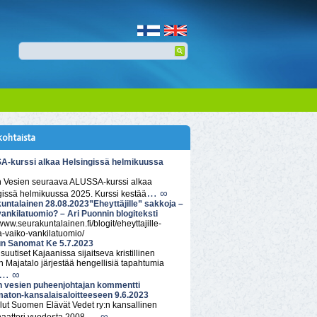
kohtaista
-kurssi alkaa Helsingissä helmikuussa
n Vesien seuraava ALUSSA-kurssi alkaa
… ∞
gissä helmikuussa 2025. Kurssi kestää
untalainen 28.08.2023”Eheyttäjille” sakkoja –
vankilatuomio? – Ari Puonnin blogiteksti
/www.seurakuntalainen.fi/blogit/eheyttajille-
a-vaiko-vankilatuomio/
n Sanomat Ke 5.7.2023
isuutiset Kajaanissa sijaitseva kristillinen
 Majatalo järjestää hengellisiä tapahtumia
… ∞
n vesien puheenjohtajan kommentti
aton-kansalaisaloitteeseen 9.6.2023
lut Suomen Elävät Vedet ry:n kansallinen
… ∞