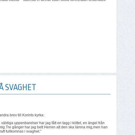
PÅ SVAGHET
ndra brev till Korints kyrka:
 väldiga uppenbarelser har jag fått en tagg i köttet, en ängel från
 mig.Tre gånger har jag bett Herren att den ska lämna mig,men han
raft fullkomnas i svaghet.”