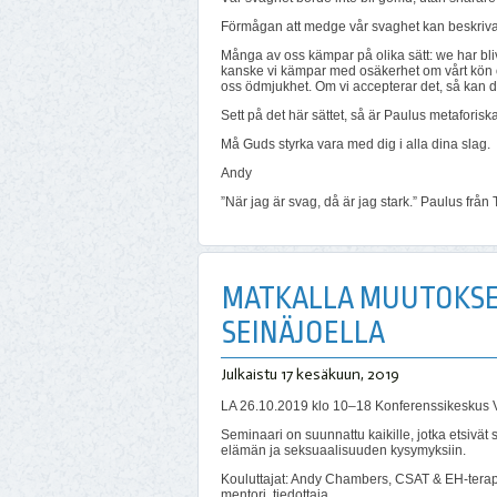
Förmågan att medge vår svaghet kan beskriva
Många av oss kämpar på olika sätt: we har bliv
kanske vi kämpar med osäkerhet om vårt kön och i
oss ödmjukhet. Om vi accepterar det, så kan det 
Sett på det här sättet, så är Paulus metaforis
Må Guds styrka vara med dig i alla dina slag.
Andy
”När jag är svag, då är jag stark.” Paulus från
MATKALLA MUUTOKSEEN
SEINÄJOELLA
Julkaistu
17 kesäkuun, 2019
LA 26.10.2019 klo 10–18 Konferenssikeskus V
Seminaari on suunnattu kaikille, jotka etsivä
elämän ja seksuaalisuuden kysymyksiin.
Kouluttajat: Andy Chambers, CSAT & EH-terapeut
mentori, tiedottaja