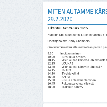
MITEN AUTAMME KÄRS
29.2.2020
Julkaistu
8 tammikuun, 2020
Kuopion Koti-seurakunta, Lapinlinnankatu 6,
Opettajana mm. Andy Chambers
Osallistumismaksu 20e maksetaan paikan pää
9.30 Ilmoittautuminen
10.00 Tervetuloa & ylistys
10.45 Miten auttaa kärsivää lähimmäistä
12.15 LOUNAS
13.30 Miten auttaa kärsivän läheisiä?
14.15 TAUKO
14.30 EV-yhteysillat
15.00 KAHVI
15.30 Risti ja anteeksiantaminen
16.45 Rukouspalvelua, ylistystä
18.00 Tilaisuus päättyy