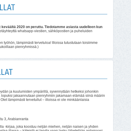
LLAT
 keväältä 2020 on peruttu.
Tiedotamme asiasta uudelleen kun
täyhteyttä whatsapp-viestien, sähköpostien ja puheluiden
en työhön, lämpimästi tervetuloa! Illoissa tutustutaan toisiimme
rukoillaan pienryhmissä.)
LLAT
pöydän ja kuulumisten ympärillä, syvennytään hetkeksi johonkin
 lopuksi jakaannutaan pienryhmiin jakamaan elämää siinä määrin
let lämpimästi tervetullut – illoissa ei ole minkäänlaisia
atu 3, Arabianranta
lla -kirjaa, joka koostuu neljän miehen, neljän naisen ja yhden
ostaa illassa – käteistä ei tarvita vaan lasku lähetetään antamaasi