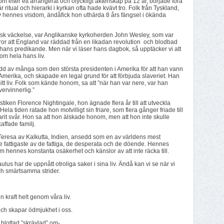
fter ett arrangerat och olyckligt äktenskap på 12 år, började föra
r ritual och hierarki i kyrkan ofta hade kvävt tro. Folk från Tyskland,
hennes visdom, ändåfick hon uthärda 8 års fängsel i ökända
isk väckelse, var Anglikanske kyrkoherden John Wesley, som var
tror att England var räddad från en likadan revolution och blodbad
 hans predikande. Men när vi läser hans dagbok, så upptäcker vi att
m hela hans liv.
d av många som den största presidenten i Amerika för att han vann
 Amerika, och skapade en legal grund för att förbjuda slaveriet. Han
liv. Folk som kände honom, sa att ”när han var nere, var han
ervinnerlig.”
tiken Florence Nightingale, hon ägnade flera år till att utveckla
Hela tiden ratade hon motvilligt sin friare, som flera gånger friade till
it svår. Hon sa att hon älskade honom, men att hon inte skulle
affade familj.
eresa av Kalkutta, Indien, ansedd som en av världens mest
e fattigaste av de fattiga, de desperata och de döende. Hennes
 hennes konstanta osäkerhet och känslor av att inte räcka till.
us har de uppnått otroliga saker i sina liv. Ändå kan vi se när vi
och smärtsamma strider.
n kraft helt genom våra liv.
och skapar ödmjukhet i oss.
 blottad ”skrävlad” om-