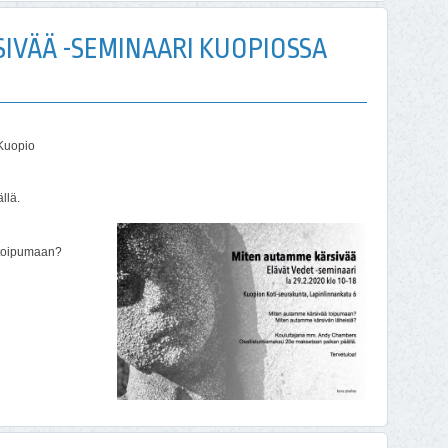
IVÄÄ -SEMINAARI KUOPIOSSA
 Kuopio
llä.
 toipumaan?