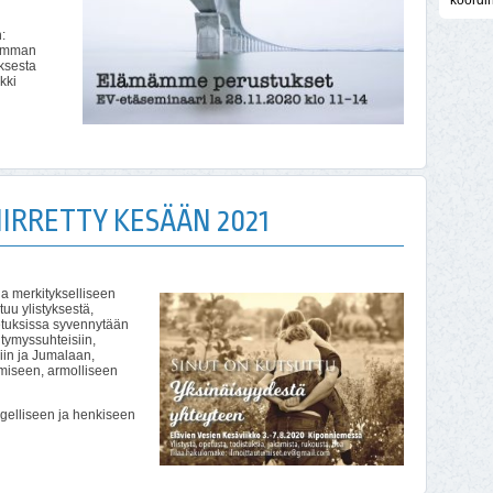
koordi
:
kemman
ksesta
kki
IIRRETTY KESÄÄN 2021
a merkitykselliseen
u ylistyksestä,
petuksissa syvennytään
ntymyssuhteisiin,
iin ja Jumalaan,
miseen, armolliseen
gelliseen ja henkiseen