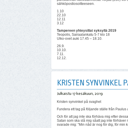
sähköpostiosoitteeseen.
1.10
22.10
12.11
3.12
Tampereen yhteysillat syksyllä 2019
Teopolis, Sairaalankatu 5-7 klo 18
Ulko-ovet auki 17.45 – 18.10.
26.9.
10.10.
7.11.
12.12.
KRISTEN SYNVINKEL 
Julkaistu
17 kesäkuun, 2019
Kristen synvinkel på svaghet
Fundera ett tag på följande ställe från Paulus a
Och för att jag inte ska förhäva mig efter dessa
Satan som ska slå mig såatt jag inte förhäver
svarade mig: ”Min nåd är nog för dig, för min k