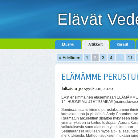
Elävät Ved
Etusivu
Artikkelit
Kurssit
« Edellinen
1
2
3
4
…
11
ELÄMÄMME PERUSTUKSE
Julkaistu
30 syyskuun, 2020
EV:n ensimmäinen etäseminaari ELÄMÄMME P
14. HUOM!! MUUTETTU AIKA!! (mainoskuvass
Seminaarissa tutkimme perustuksiamme ihmi
kansakuntana ja yksilöinä. Andy Chambers ve
Raamatun alkulehtien sisältöä nykyiseen tiet
ymmärrykseen ja kertoo löytöjään Aurora Kar
vaikutuksesta suomalaiseen yhteiskuntaan.
Seminaarissa kuullaan myös äiti- ja isäsuhte
merkityksestä. Mahdollisuuksien mukaan jär