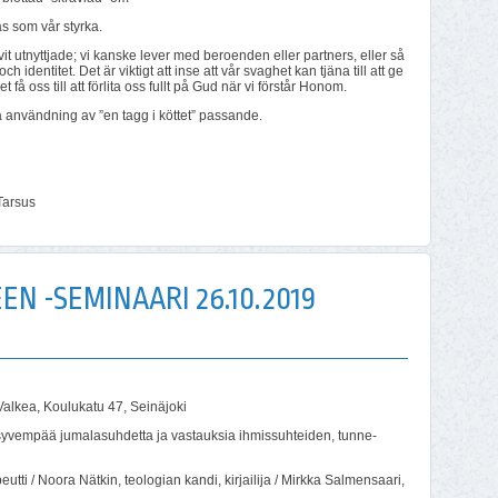
s som vår styrka.
it utnyttjade; vi kanske lever med beroenden eller partners, eller så
dentitet. Det är viktigt att inse att vår svaghet kan tjäna till att ge
få oss till att förlita oss fullt på Gud när vi förstår Honom.
ka användning av ”en tagg i köttet” passande.
 Tarsus
 -SEMINAARI 26.10.2019
alkea, Koulukatu 47, Seinäjoki
t syvempää jumalasuhdetta ja vastauksia ihmissuhteiden, tunne-
ti / Noora Nätkin, teologian kandi, kirjailija / Mirkka Salmensaari,