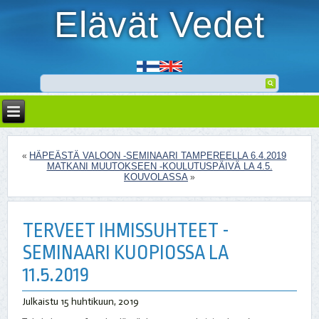
Elävät Vedet
HÄPEÄSTÄ VALOON -SEMINAARI TAMPEREELLA 6.4.2019
«
MATKANI MUUTOKSEEN -KOULUTUSPÄIVÄ LA 4.5.
KOUVOLASSA
»
TERVEET IHMISSUHTEET -
SEMINAARI KUOPIOSSA LA
11.5.2019
Julkaistu
15 huhtikuun, 2019