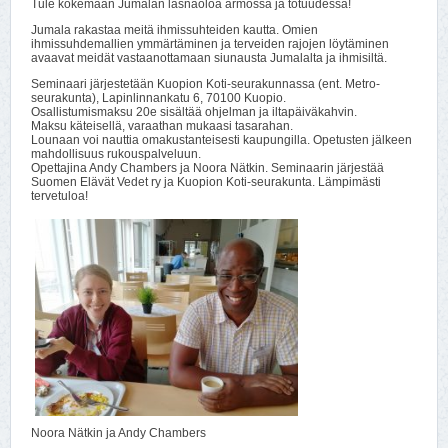
Tule kokemaan Jumalan läsnäoloa armossa ja totuudessa!
Jumala rakastaa meitä ihmissuhteiden kautta. Omien
ihmissuhdemallien ymmärtäminen ja terveiden rajojen löytäminen
avaavat meidät vastaanottamaan siunausta Jumalalta ja ihmisiltä.
Seminaari järjestetään Kuopion Koti-seurakunnassa (ent. Metro-
seurakunta), Lapinlinnankatu 6, 70100 Kuopio.
Osallistumismaksu 20e sisältää ohjelman ja iltapäiväkahvin.
Maksu käteisellä, varaathan mukaasi tasarahan.
Lounaan voi nauttia omakustanteisesti kaupungilla. Opetusten jälkeen
mahdollisuus rukouspalveluun.
Opettajina Andy Chambers ja Noora Nätkin. Seminaarin järjestää
Suomen Elävät Vedet ry ja Kuopion Koti-seurakunta. Lämpimästi
tervetuloa!
Noora Nätkin ja Andy Chambers