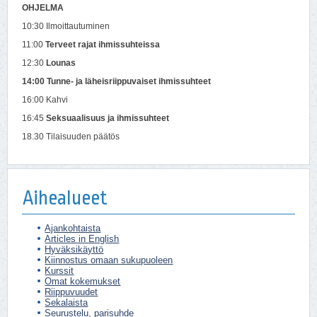
OHJELMA
10:30 Ilmoittautuminen
11:00
Terveet rajat ihmissuhteissa
12:30
Lounas
14:00
Tunne- ja läheisriippuvaiset ihmissuhteet
16:00 Kahvi
16:45
Seksuaalisuus ja ihmissuhteet
18.30 Tilaisuuden päätös
Aihealueet
Ajankohtaista
Articles in English
Hyväksikäyttö
Kiinnostus omaan sukupuoleen
Kurssit
Omat kokemukset
Riippuvuudet
Sekalaista
Seurustelu, parisuhde