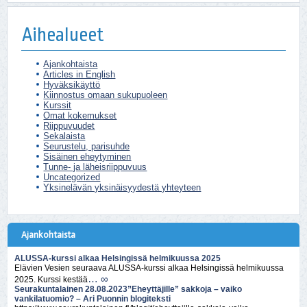
Aihealueet
Ajankohtaista
Articles in English
Hyväksikäyttö
Kiinnostus omaan sukupuoleen
Kurssit
Omat kokemukset
Riippuvuudet
Sekalaista
Seurustelu, parisuhde
Sisäinen eheytyminen
Tunne- ja läheisriippuvuus
Uncategorized
Yksinelävän yksinäisyydestä yhteyteen
Ajankohtaista
ALUSSA-kurssi alkaa Helsingissä helmikuussa 2025
Elävien Vesien seuraava ALUSSA-kurssi alkaa Helsingissä helmikuussa
… ∞
2025. Kurssi kestää
Seurakuntalainen 28.08.2023”Eheyttäjille” sakkoja – vaiko
vankilatuomio? – Ari Puonnin blogiteksti