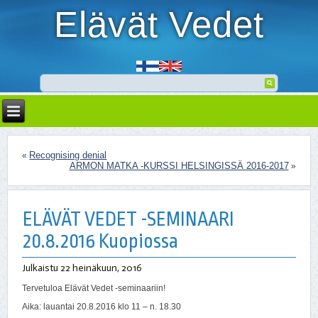
Elävät Vedet
Recognising denial
«
ARMON MATKA -KURSSI HELSINGISSÄ 2016-2017
»
ELÄVÄT VEDET -SEMINAARI
20.8.2016 Kuopiossa
Julkaistu
22 heinäkuun, 2016
Tervetuloa Elävät Vedet -seminaariin!
Aika: lauantai 20.8.2016 klo 11 – n. 18.30