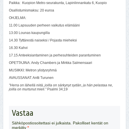
Paikka: Kuopion Metro-seurakunta, Lapinlinnankatu 6, Kuopio
Osallistumismaksu: 20 euroa
OHJELMA:
11.00 Lapsuuden perheen vaikutus elämääni
13.00 Lounas kaupungilla
14.30 Tyttärestä naiseksi / Pojasta mieheksi
16.30 Kahvi
17.15 Anteeksiantaminen ja perhesuhteiden parantuminen
OPETTAJINA: Andy Chambers ja Mirkka Salmensaari
MUSIIKKI: Metron ylistysryhmä
AVAUSSANAT: Antti Turunen
”Herra on lähellä niitä, joilla on särkynyt sydän, ja hän pelastaa ne,
joilla on murtunut mieli.”
Psalmi 34;19
Vastaa
Sähköpostiosoitettasi ei julkaista.
Pakolliset kentät on
merkitty
*