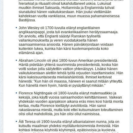
hierarkiat ja rituaalit olivat tukahduttaneet uskoa. Lukuisat
muutkin ihmiset Saksasta, Hollannista ja Englannista tulivat
siunatuiksi hänen vaikutuksestaan. Hän joutui viettämään
kahdeksan vuotta vankilassa, muun muassa pahamaineisessa
Bastiljissa.
John Wesley oli 1700-luvulla elänyt englantilainen
anglikaanipappi, josta tuli evankelikaalinen herätyssaarnaaja.
On arvioitu, että Englanti säästyi Ranskan tyyliseltä
vallankumoukselta ja veren vuodatukselta hänen
saarnaamisensa ansiosta. Hänen päiväkirjoistaan voidaan
kuitenkin lukea, kuinka hän kärsi kuolemanpelosta koko
elämänsä ajan.
Abraham Lincoln oli yksi 1800-luvun Amerikan presidenteistä.
Häntä pidetään yhtenä suurimmista presidenteistä, koska hän
voitti sodan jolla säilytettiin valtion yhtenäisyys. Lisäksi hänen
vaikutuksestaan alettiin tehdä työtä orjuuden lopettamiseksi. Hän
kärsi kaksisuuntaisesta mielialahäiriöstä. Ihmiset kertoivat
hänestä: ”Kun hän oli maassa, häneen ei saanut mitään yhteyttä.
Kun hänellä meni hyvin, häntä ei pysäyttänyt mikään.”
Florence Nightingale oli 1800-luvulla elänyt matemaatikko ja
keksijä, joka käytti vuosia sairaanhoidon kehittämiseen. Vaikean
yhdeksän vuoden ajanjakson aikana eräs mies kosi häntä monta
kertaa, mutta Florence kieltäytyi avioliitosta. Hän sanoi
rakastavansa miestä, mutta koki ettei kutsumuksen toteuttaminen
olisi ollut mahdollista, jos hän olisi ollut naimisissa.
Äiti Teresa oli 1900-luvulla elänyt albanialainen nunna, jota on
kutsuttu maailman yhdeksi myötätuntoisimmista ihmisistä. Hän
kohtasi Intiassa köyhistä köyhimpiä, epätoivoisia ja kuolevia.