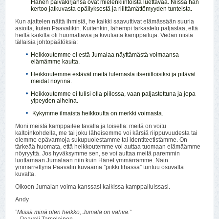
Hänen päiväkirjansa ovat mielenkiintoista luettavaa. Niissä hän
kertoo jatkuvasta epäilyksestä ja riiittämättömyyden tunteista.
Kun ajattelen näitä ihmisiä, he kaikki saavuttivat elämässään suuria
asioita, kuten Paavalikin. Kuitenkin, lähempi tarkastelu paljastaa, että
heillä kaikilla oli huomattavia ja kivuliaita kamppailuja. Vedän niistä
tällaisia johtopäätöksiä:
Heikkoutemme ei estä Jumalaa näyttämästä voimaansa
elämämme kautta.
Heikkoutemme estävät meitä tulemasta itseriittoisiksi ja pitävät
meidät nöyrinä.
Heikkoutemme ei tulisi olla piilossa, vaan paljastettuna ja jopa
ylpeyden aiheina.
Kykymme ilmaista heikkoutta on merkki voimasta.
Moni meistä kamppailee tavalla ja toisella: meitä on voitu
kaltoinkohdella, me tai joku läheisemme voi kärsiä riippuvuudesta tai
olemme epävarmoja sukupuolestamme tai identiteetistämme. On
tärkeää huomata, että heikkoutemme voi auttaa tuomaan elämäämme
nöyryyttä. Jos hyväksymme sen, se voi auttaa meitä paremmin
luottamaan Jumalaan niin kuin Hänet ymmärrämme. Näin
ymmärrettynä Paavalin kuvaama ”piikki lihassa” tuntuu osuvalta
kuvalta.
Olkoon Jumalan voima kanssasi kaikissa kamppailuissasi.
Andy
”
Missä minä olen heikko, Jumala on vahva.
”
– Paavali Tarsolainen