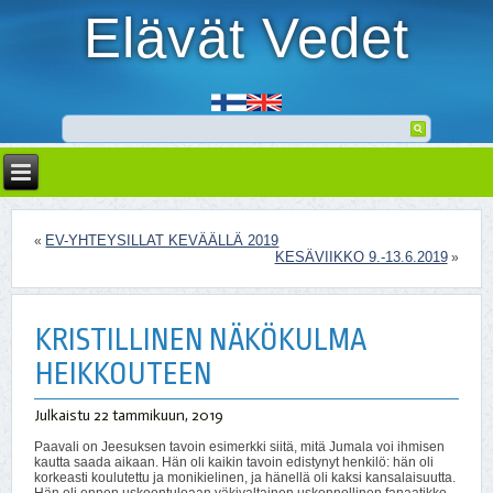
Elävät Vedet
EV-YHTEYSILLAT KEVÄÄLLÄ 2019
«
KESÄVIIKKO 9.-13.6.2019
»
KRISTILLINEN NÄKÖKULMA
HEIKKOUTEEN
Julkaistu
22 tammikuun, 2019
Paavali on Jeesuksen tavoin esimerkki siitä, mitä Jumala voi ihmisen
kautta saada aikaan. Hän oli kaikin tavoin edistynyt henkilö: hän oli
korkeasti koulutettu ja monikielinen, ja hänellä oli kaksi kansalaisuutta.
Hän oli ennen uskoontuloaan väkivaltainen uskonnollinen fanaatikko,