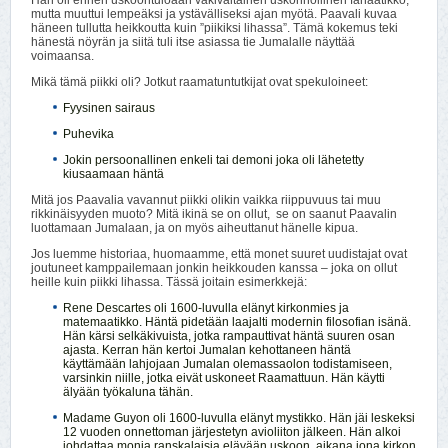
mutta muuttui lempeäksi ja ystävälliseksi ajan myötä. Paavali kuvaa
häneen tullutta heikkoutta kuin ”piikiksi lihassa”. Tämä kokemus teki
hänestä nöyrän ja siitä tuli itse asiassa tie Jumalalle näyttää
voimaansa.
Mikä tämä piikki oli? Jotkut raamatuntutkijat ovat spekuloineet:
Fyysinen sairaus
Puhevika
Jokin persoonallinen enkeli tai demoni joka oli lähetetty
kiusaamaan häntä
Mitä jos Paavalia vavannut piikki olikin vaikka riippuvuus tai muu
rikkinäisyyden muoto? Mitä ikinä se on ollut, se on saanut Paavalin
luottamaan Jumalaan, ja on myös aiheuttanut hänelle kipua.
Jos luemme historiaa, huomaamme, että monet suuret uudistajat ovat
joutuneet kamppailemaan jonkin heikkouden kanssa – joka on ollut
heille kuin piikki lihassa. Tässä joitain esimerkkejä:
Rene Descartes oli 1600-luvulla elänyt kirkonmies ja
matemaatikko. Häntä pidetään laajalti modernin filosofian isänä.
Hän kärsi selkäkivuista, jotka rampauttivat häntä suuren osan
ajasta. Kerran hän kertoi Jumalan kehottaneen häntä
käyttämään lahjojaan Jumalan olemassaolon todistamiseen,
varsinkin niille, jotka eivät uskoneet Raamattuun. Hän käytti
älyään työkaluna tähän.
Madame Guyon oli 1600-luvulla elänyt mystikko. Hän jäi leskeksi
12 vuoden onnettoman järjestetyn avioliiton jälkeen. Hän alkoi
johdattaa monia ranskalaisia elävään uskoon, aikana jona kirkon