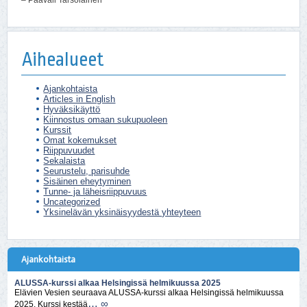
Aihealueet
Ajankohtaista
Articles in English
Hyväksikäyttö
Kiinnostus omaan sukupuoleen
Kurssit
Omat kokemukset
Riippuvuudet
Sekalaista
Seurustelu, parisuhde
Sisäinen eheytyminen
Tunne- ja läheisriippuvuus
Uncategorized
Yksinelävän yksinäisyydestä yhteyteen
Ajankohtaista
ALUSSA-kurssi alkaa Helsingissä helmikuussa 2025
Elävien Vesien seuraava ALUSSA-kurssi alkaa Helsingissä helmikuussa
… ∞
2025. Kurssi kestää