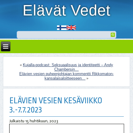
Elävät Vedet
Kujalla-podcast: Seksuaalisuus ja identiteetti – Andy
«
Chambersin…
Elävien vesien puheenjohtajan kommentti Rikkomaton-
kansalaisaloitteeseen…
»
ELÄVIEN VESIEN KESÄVIIKKO
3.-7.7.2023
Julkaistu
15 huhtikuun, 2023