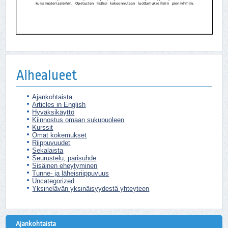
Aihealueet
Ajankohtaista
Articles in English
Hyväksikäyttö
Kiinnostus omaan sukupuoleen
Kurssit
Omat kokemukset
Riippuvuudet
Sekalaista
Seurustelu, parisuhde
Sisäinen eheytyminen
Tunne- ja läheisriippuvuus
Uncategorized
Yksinelävän yksinäisyydestä yhteyteen
Ajankohtaista