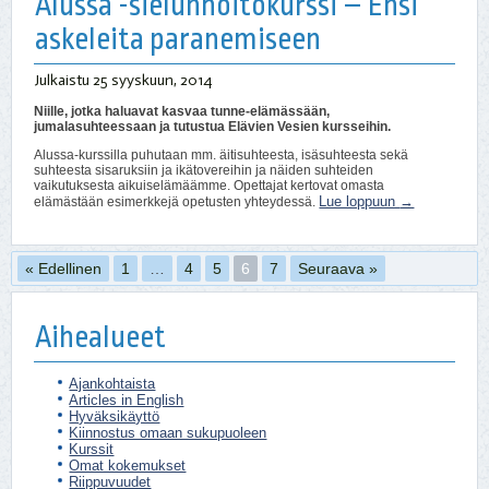
Alussa -sielunhoitokurssi – Ensi
askeleita paranemiseen
Julkaistu
25 syyskuun, 2014
Niille, jotka haluavat kasvaa tunne-elämässään,
jumalasuhteessaan ja tutustua Elävien Vesien kursseihin.
Alussa-kurssilla puhutaan mm. äitisuhteesta, isäsuhteesta sekä
suhteesta sisaruksiin ja ikätovereihin ja näiden suhteiden
vaikutuksesta aikuiselämäämme. Opettajat kertovat omasta
Lue loppuun
→
elämästään esimerkkejä opetusten yhteydessä.
« Edellinen
1
…
4
5
6
7
Seuraava »
Aihealueet
Ajankohtaista
Articles in English
Hyväksikäyttö
Kiinnostus omaan sukupuoleen
Kurssit
Omat kokemukset
Riippuvuudet