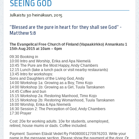
SEEING GOD
Julkaistu
30 heinäkuun, 2015
”Blessed are the pure in heart for they shall see God” -
Matthew 5:8
The Evangelical Free Church of Finland (Vapaakirkko) Annankatu 1
15th Aug 2015 at 10am – 6pm
09:30 Booking in
10:00 Intro and Worship, Erika and Apa Niemelä
10:45 The Pure are the Most Happy, Andy Chambers
12:15 Lunch (take a lunch pack or visit nearby restaurants)
13:45 Intro for workshops:
Sons and Daughters of the Living God, Andy
14:00 Workshop 1a: Growing as a Boy, Timo Kojo
14:00 Workshop 1b: Growing as a Girl, Tuula Tanskanen
14:45 Coffee and bun
15:15 Workshop 2a: Restoring Manhood, Timo Kojo
15:15 Workshop 2b: Restoring Womanhood, Tuula Tanskanen
16:00 Worship, Erika & Apa Niemelä
16:30 Session 2: The Perception of God, Andy Chambers
17:30 Prayer
Cost: 20e for working adults. 10e for students, unemployed,
retired, house mums or dads. Coffee included.
Payment: Suomen Elävät Vedet Ry FI4080001270976203. Write your
name in the message section. Please show the payment at the door. Or