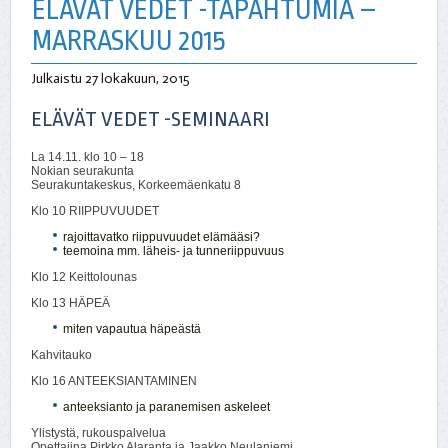
ELÄVÄT VEDET -TAPAHTUMIA –
MARRASKUU 2015
Julkaistu
27 lokakuun, 2015
ELÄVÄT VEDET -SEMINAARI
La 14.11. klo 10 – 18
Nokian seurakunta
Seurakuntakeskus, Korkeemäenkatu 8
Klo 10 RIIPPUVUUDET
rajoittavatko riippuvuudet elämääsi?
teemoina mm. läheis- ja tunneriippuvuus
Klo 12 Keittolounas
Klo 13 HÄPEÄ
miten vapautua häpeästä
Kahvitauko
Klo 16 ANTEEKSIANTAMINEN
anteeksianto ja paranemisen askeleet
Ylistystä, rukouspalvelua
Opettajina Pirkko Alaranta ja Jaakko Neulaniemi