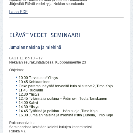
Järjestää:Elävät vedet ry ja Nokian seurakunta
Lataa PDF
ELÄVÄT VEDET -SEMINAARI
Jumalan naisina ja miehinä
LA 21.11. klo 10 – 17
Nekalan seurakuntatalossa, Kuoppamäentie 23
Ohjelma:
10.00 Tervetuloa! Ylistys
10.45 Kohtaaminen
Onko parempi näyttää terveeltä kuin olla terve?, Timo Kojo
11.45 Ruokailu
12.30 Ylistys
12.45 Tyttärinä ja poikina – Äidin syli, Tuula Tanskanen
14.00 Kahvi
14.30 Ylistys
14.45 Tyttärinä ja poikina – Isän suoja, Timo Kojo
16.00 Jumalan naisina ja miehinä ristin juurella, Timo Kojo
Rukouspalvelua
Seminaarissa kerätään kolehti kulujen kattamiseksi
Ruoka 4 €