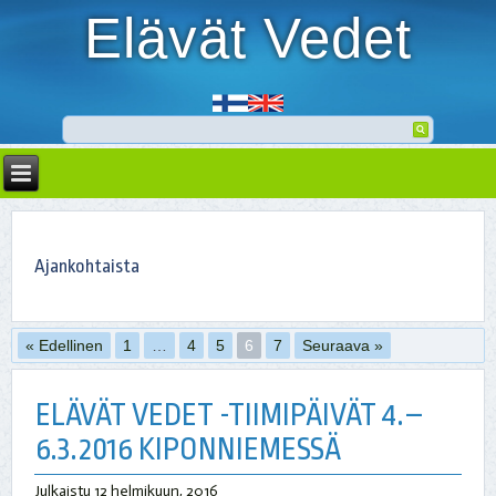
Elävät Vedet
Ajankohtaista
« Edellinen
1
…
4
5
6
7
Seuraava »
ELÄVÄT VEDET -TIIMIPÄIVÄT 4.–
6.3.2016 KIPONNIEMESSÄ
Julkaistu
12 helmikuun, 2016