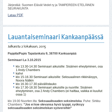
Järjestää: Suomen Elävät Vedet ry ja TAMPEREEN ETELÄINEN
SEURAKUNTA
Lataa PDF
Lauantaiseminaari Kankaanpäässä
Julkaistu
2 lokakuun, 2015
Pappila/Papis Tapalankatu 9, 38700 Kankaanpää
Seminaari La 3.10.2015
klo 13.30-14.30 Seminaari aikuisille: Sisäinen eheytyminen, osa
1 Andy Chambers
kahvi
klo 15-16.30 Seminaari aikuisille: Seksuaalinen rikkinäisyys,
Noora Nätkin
klo 16.30-17.30 päivällistauko
klo 17.30-18.30 Seminaari aikuisille ja nuorille: Sisäinen
eheytyminen, osa 2 Andy Chambers (ei haittaa, vaikka ei kuullut
osaa 1)
klo 19.00 Nuorten ilta:
Seksuaalisuuden seksimelska
. Puhe: Sirkku
Chambers:
”Jos ei koe olevansa hyvä tyyppi, syöksyy
seksuaalisuuden seksimelskan syövereihin”