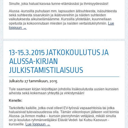
Sinulle, joka haluat kasvaa tunne-elämässäsi ja ihmisyydessäsi!
Alussa -kurssilla puhutaan mm. lapsuuden äitisuhteesta, isäsuhteesta
sekä suhteesta sisaruksiin ja ikätovereihin ja näiden suhteiden
vaikutuksesta aikuiselämäämme. Kurssilla ylistetään, kuunnellaan
Lue
opetusta ja kokoonnutaan miesten ja naisten vertaistukiryhmiin.
loppuun
→
13-15.3.2015 JATKOKOULUTUS JA
ALUSSA-KIRJAN
JULKISTAMISTILAISUUS
Julkaistu
27 tammikuun, 2015
Tule saamaan kirjan kirjoittajan johdolla lisäkoulutusta uusien kurssien
aiheista sekä kokemaan yhteyttä ja virkistymään!
Kenelle:
Tarkoitettu kaikille, jotka ovat olleet EV-työssä vapaaehtoisia tai jotka
haluaisivat tulevaisuudessa olla. Tämän viikonlopun jälkeen voit toimia
Alussa- ja Armon matka – kurssin pienryhmän vetäjänä, mikäli sinulla
on jo koulutus ryhmänvetäjäksi Elävät Vedet- tai Kutsu Kasvuun -
Lue loppuun
→
kursseille.