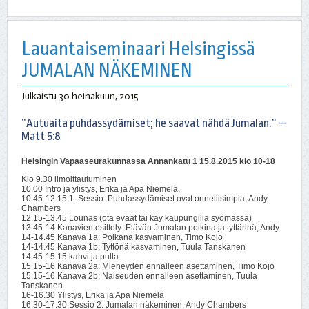
Lauantaiseminaari Helsingissä
JUMALAN NÄKEMINEN
Julkaistu
30 heinäkuun, 2015
”Autuaita puhdassydämiset; he saavat nähdä Jumalan.” –
Matt 5:8
Helsingin Vapaaseurakunnassa Annankatu 1 15.8.2015 klo 10-18
Klo 9.30 ilmoittautuminen
10.00 Intro ja ylistys, Erika ja Apa Niemelä,
10.45-12.15 1. Sessio: Puhdassydämiset ovat onnellisimpia, Andy
Chambers
12.15-13.45 Lounas (ota eväät tai käy kaupungilla syömässä)
13.45-14 Kanavien esittely: Elävän Jumalan poikina ja tyttärinä, Andy
14-14.45 Kanava 1a: Poikana kasvaminen, Timo Kojo
14-14.45 Kanava 1b: Tyttönä kasvaminen, Tuula Tanskanen
14.45-15.15 kahvi ja pulla
15.15-16 Kanava 2a: Mieheyden ennalleen asettaminen, Timo Kojo
15.15-16 Kanava 2b: Naiseuden ennalleen asettaminen, Tuula
Tanskanen
16-16.30 Ylistys, Erika ja Apa Niemelä
16.30-17.30 Sessio 2: Jumalan näkeminen, Andy Chambers