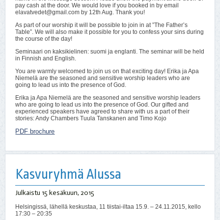
pay cash at the door. We would love if you booked in by email
elavatvedet@gmail.com by 12th Aug. Thank you!
As part of our worship it will be possible to join in at ”The Father’s
Table”. We will also make it possible for you to confess your sins during
the course of the day!
Seminaari on kaksikielinen: suomi ja englanti. The seminar will be held
in Finnish and English.
You are warmly welcomed to join us on that exciting day! Erika ja Apa
Niemelä are the seasoned and sensitive worship leaders who are
going to lead us into the presence of God.
Erika ja Apa Niemelä are the seasoned and sensitive worship leaders
who are going to lead us into the presence of God. Our gifted and
experienced speakers have agreed to share with us a part of their
stories: Andy Chambers Tuula Tanskanen and Timo Kojo
PDF brochure
Kasvuryhmä Alussa
Julkaistu
15 kesäkuun, 2015
Helsingissä, lähellä keskustaa, 11 tiistai-iltaa 15.9. – 24.11.2015, kello
17:30 – 20:35