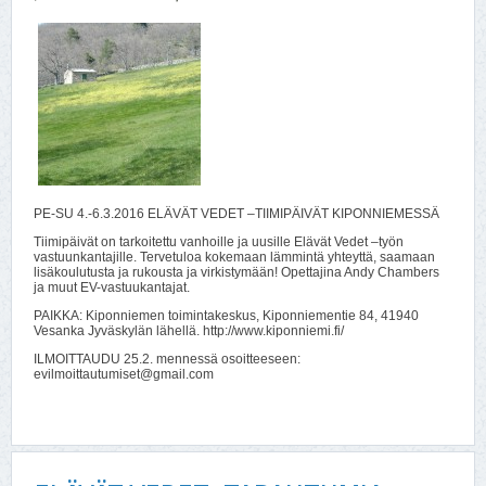
PE-SU 4.-6.3.2016 ELÄVÄT VEDET –TIIMIPÄIVÄT KIPONNIEMESSÄ
Tiimipäivät on tarkoitettu vanhoille ja uusille Elävät Vedet –työn
vastuunkantajille. Tervetuloa kokemaan lämmintä yhteyttä, saamaan
lisäkoulutusta ja rukousta ja virkistymään! Opettajina Andy Chambers
ja muut EV-vastuukantajat.
PAIKKA: Kiponniemen toimintakeskus, Kiponniementie 84, 41940
Vesanka Jyväskylän lähellä. http://www.kiponniemi.fi/
ILMOITTAUDU 25.2. mennessä osoitteeseen:
evilmoittautumiset@gmail.com