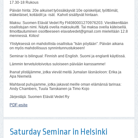
17.30-18 Rukous
Päivän hinta: 20e aikuiset työssäkäyvät 10e opiskelijat, työttömät,
eläkeläiset, kotiäidit ja -isät. Kahvit sisältyvät hintaan.
Maksu: Suomen Elävät Vedet Ry FI4080001270976203. Viestikenttään
osallistujan nimi. Näytä ovella maksukuitti. Tai maksa ovella käteisellä.
Ilmoittautuminen osoitteeseen elavatvedet@gmail.com mielellään 12.8
mennessä. Kiitos!
Ylistyksessä on mahdollista osallistua ”Isän pöytään”. Päivän aikana
on myös mahdollisuus synnintunnustukseen!
Seminar is bilingual: Finnish and English. Suomi ja englanti käytössä.
Lämmin tervetulotoivotus suloiseen päivään kanssamme!
Ihanat ylistäjämme, jotka vievät meitä Jumalan läsnäoloon: Erika ja
Apa Niemelä
Mahtavat puhujamme, jotka jakavat meille oman elämänsä tarinaa:
Andy Chambers, Tuula Tanskanen ja Timo Kojo
Järjestäjä: Suomen Elävät Vedet Ry
PDF-esite
Saturday Seminar in Helsinki