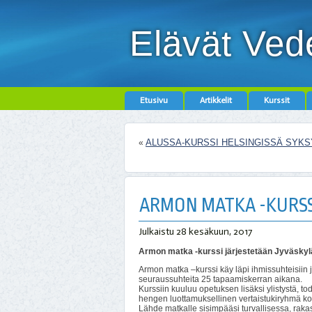
Elävät Ved
Etusivu
Artikkelit
Kurssit
ALUSSA-KURSSI HELSINGISSÄ SYKS
«
ARMON MATKA -KURSSI
Julkaistu
28 kesäkuun, 2017
Armon matka -kurssi järjestetään Jyväskyl
Armon matka –kurssi käy läpi ihmissuhteisiin j
seuraussuhteita 25 tapaamiskerran aikana.
Kurssiin kuuluu opetuksen lisäksi ylistystä, t
hengen luottamuksellinen vertaistukiryhmä ko
Lähde matkalle sisimpääsi turvallisessa, raka