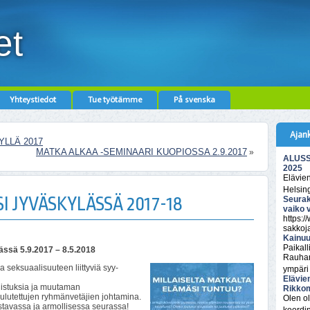
et
Yhteystiedot
Tue työtämme
På svenska
Ajan
YLLÄ 2017
MATKA ALKAA -SEMINAARI KUOPIOSSA 2.9.2017
»
ALUSSA
2025
Elävie
Helsin
 JYVÄSKYLÄSSÄ 2017-18
Seurak
vaiko 
https:/
sakkoj
Kainuu
Paikall
ässä 5.9.2017 – 8.5.2018
Rauhan
a seksuaalisuuteen liittyviä syy-
ympäri
Elävie
odistuksia ja muutaman
Rikkom
ulutettujen ryhmänvetäjien johtamina.
Olen ol
stavassa ja armollisessa seurassa!