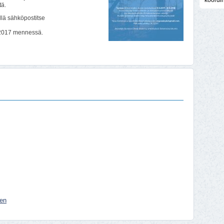
koordi
tä.
llä sähköpostitse
.2017 mennessä.
een