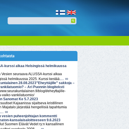
kohtaista
-kurssi alkaa Helsingissä helmikuussa
n Vesien seuraava ALUSSA-kurssi alkaa
… ∞
gissä helmikuussa 2025. Kurssi kestää
untalainen 28.08.2023”Eheyttäjille” sakkoja –
vankilatuomio? – Ari Puonnin blogiteksti
/www.seurakuntalainen.fi/blogit/eheyttajille-
a-vaiko-vankilatuomio/
n Sanomat Ke 5.7.2023
isuutiset Kajaanissa sijaitseva kristillinen
 Majatalo järjestää hengellisiä tapahtumia
… ∞
n vesien puheenjohtajan kommentti
aton-kansalaisaloitteeseen 9.6.2023
lut Suomen Elävät Vedet ry:n kansallinen
… ∞