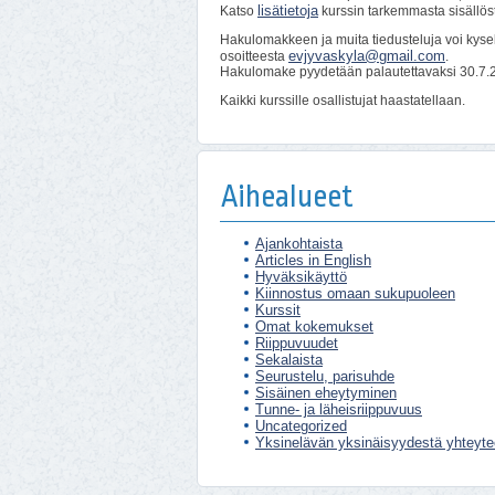
lisätietoja
Katso
kurssin tarkemmasta sisällös
Hakulomakkeen ja muita tiedusteluja voi kyse
evjyvaskyla@gmail.
com
osoitteesta
.
Hakulomake pyydetään palautettavaksi 30.7
Kaikki kurssille osallistujat haastatellaan.
Aihealueet
Ajankohtaista
Articles in English
Hyväksikäyttö
Kiinnostus omaan sukupuoleen
Kurssit
Omat kokemukset
Riippuvuudet
Sekalaista
Seurustelu, parisuhde
Sisäinen eheytyminen
Tunne- ja läheisriippuvuus
Uncategorized
Yksinelävän yksinäisyydestä yhteyt