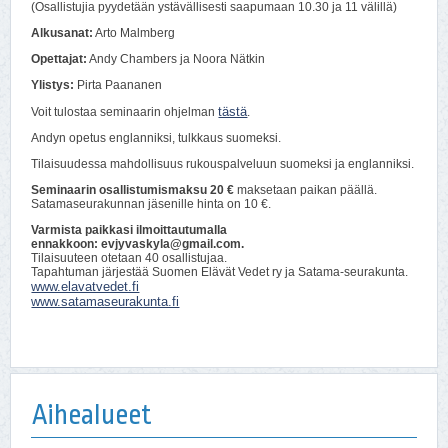
(Osallistujia pyydetään ystävällisesti saapumaan 10.30 ja 11 välillä)
Alkusanat:
Arto Malmberg
Opettajat:
Andy Chambers ja Noora Nätkin
Ylistys:
Pirta Paananen
tästä
Voit tulostaa seminaarin ohjelman
.
Andyn opetus englanniksi, tulkkaus suomeksi.
Tilaisuudessa mahdollisuus rukouspalveluun suomeksi ja englanniksi.
Seminaarin osallistumismaksu 20 €
maksetaan paikan päällä.
Satamaseurakunnan jäsenille hinta on 10 €.
Varmista paikkasi ilmoittautumalla
ennakkoon: evjyvaskyla@gmail.com.
Tilaisuuteen otetaan 40 osallistujaa.
Tapahtuman järjestää Suomen Elävät Vedet ry ja Satama-seurakunta.
www.elavatvedet.fi
www.satamaseurakunta.fi
Aihealueet