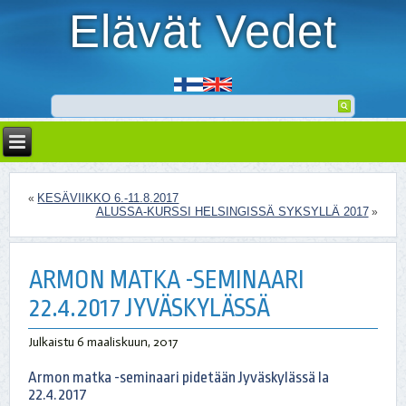
Elävät Vedet
KESÄVIIKKO 6.-11.8.2017
«
ALUSSA-KURSSI HELSINGISSÄ SYKSYLLÄ 2017
»
ARMON MATKA -SEMINAARI
22.4.2017 JYVÄSKYLÄSSÄ
Julkaistu
6 maaliskuun, 2017
Armon matka -seminaari pidetään Jyväskylässä la
22.4.2017