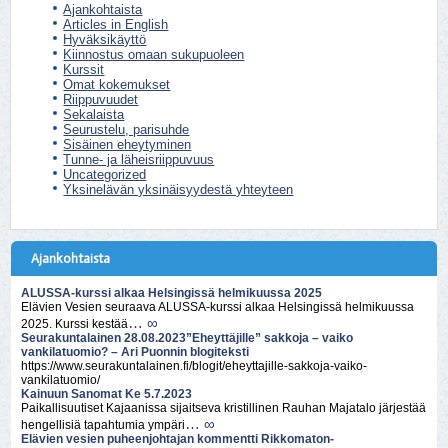
Ajankohtaista
Articles in English
Hyväksikäyttö
Kiinnostus omaan sukupuoleen
Kurssit
Omat kokemukset
Riippuvuudet
Sekalaista
Seurustelu, parisuhde
Sisäinen eheytyminen
Tunne- ja läheisriippuvuus
Uncategorized
Yksinelävän yksinäisyydestä yhteyteen
Ajankohtaista
ALUSSA-kurssi alkaa Helsingissä helmikuussa 2025
Elävien Vesien seuraava ALUSSA-kurssi alkaa Helsingissä helmikuussa
… ∞
2025. Kurssi kestää
Seurakuntalainen 28.08.2023”Eheyttäjille” sakkoja – vaiko
vankilatuomio? – Ari Puonnin blogiteksti
https://www.seurakuntalainen.fi/blogit/eheyttajille-sakkoja-vaiko-
vankilatuomio/
Kainuun Sanomat Ke 5.7.2023
Paikallisuutiset Kajaanissa sijaitseva kristillinen Rauhan Majatalo järjestää
… ∞
hengellisiä tapahtumia ympäri
Elävien vesien puheenjohtajan kommentti Rikkomaton-