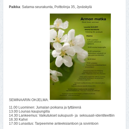
Paikka
: Satama-seurakunta, Polttolinja 35, Jyväskylä
SEMINAARIN OHJELMA:
11.00 Luominen: Jumalan poikana ja tyttärenä
13.00 Lounas kaupungilla
14.30 Lankeemus: Vaikutukset sukupuoli- ja seksuaali-identiteettiin
16.30 Kahvi
17.00 Lunastus: Tarpeemme anteeksiantoon ja sovintoon