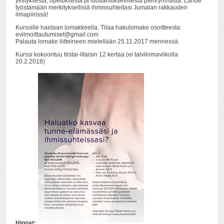
ylistyksestä, opetuksesta ja luottamuksellisesta pienryhmästä. Lähde
työstämään merkityksellisiä ihmissuhteitasi Jumalan rakkauden
ilmapiirissä!
Kurssille haetaan lomakkeella. Tilaa hakulomake osoitteesta:
evilmoittautumiset@gmail.com
Palauta lomake liitteineen mielellään 25.11.2017 mennessä.
Kurssi kokoontuu tiistai-iltaisin 12 kertaa (ei talvilomaviikolla
20.2.2018)
Hinnat: