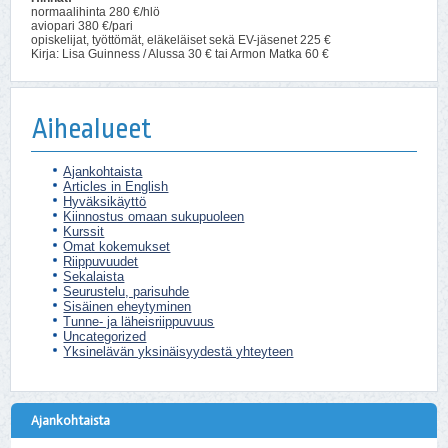
normaalihinta 280 €/hlö
aviopari 380 €/pari
opiskelijat, työttömät, eläkeläiset sekä EV-jäsenet 225 €
Kirja: Lisa Guinness / Alussa 30 € tai Armon Matka 60 €
Aihealueet
Ajankohtaista
Articles in English
Hyväksikäyttö
Kiinnostus omaan sukupuoleen
Kurssit
Omat kokemukset
Riippuvuudet
Sekalaista
Seurustelu, parisuhde
Sisäinen eheytyminen
Tunne- ja läheisriippuvuus
Uncategorized
Yksinelävän yksinäisyydestä yhteyteen
Ajankohtaista