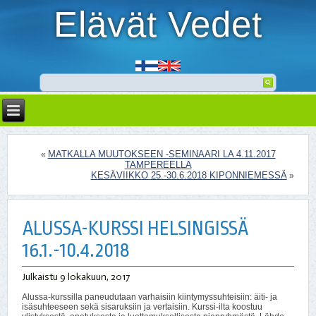
Elävät Vedet
MATKALLA MUUTOKSEEN -SEMINAARI LA 4.11.2017
«
TAMPEREELLA
KESÄVIIKKO 25.-30.6.2018 KIPONNIEMESSÄ
»
ALUSSA-KURSSI HELSINGISSÄ
16.1.-10.4.2018
Julkaistu
9 lokakuun, 2017
Alussa-kurssilla paneudutaan varhaisiin kiintymyssuhteisiin: äiti- ja
isäsuhteeseen sekä sisaruksiin ja vertaisiin. Kurssi-ilta koostuu